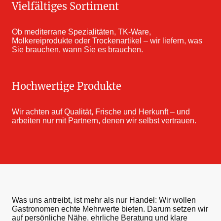
Vielfältiges Sortiment
Ob mediterrane Spezialitäten, TK-Ware,
Molkereiprodukte oder Trockenartikel – wir liefern, was
Sie brauchen, wann Sie es brauchen.
Hochwertige Produkte
Wir achten auf Qualität, Frische und Herkunft – und
arbeiten nur mit Partnern, denen wir selbst vertrauen.
Was uns antreibt, ist mehr als nur Handel: Wir wollen
Gastronomen echte Mehrwerte bieten. Darum setzen wir
auf persönliche Nähe, ehrliche Beratung und klare